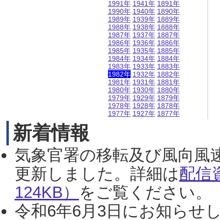
1991年
1941年
1891年
1990年
1940年
1890年
1989年
1939年
1889年
1988年
1938年
1888年
1987年
1937年
1887年
1986年
1936年
1886年
1985年
1935年
1885年
1984年
1934年
1884年
1983年
1933年
1883年
1982年
1932年
1882年
1981年
1931年
1881年
1980年
1930年
1880年
1979年
1929年
1879年
1978年
1928年
1878年
1977年
1927年
1877年
新着情報
気象官署の移転及び風向風
更新しました。詳細は
配信
124KB）
をご覧ください。（2
令和6年6月3日にお知らせし