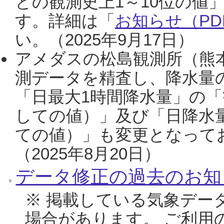
との観測史上1～10位の値
す。詳細は「
お知らせ（PDF
い。（2025年9月17日）
アメダスの松島観測所（熊本
測データを精査し、降水量
「日最大1時間降水量」の「
しての値）」及び「日降水
ての値）」も変更となって
（2025年8月20日）
データ修正の過去のお知
※ 掲載している気象デー
場合があります。 ご利用