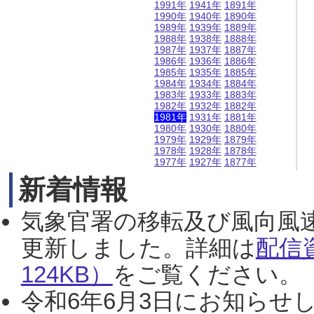
1991年
1941年
1891年
1990年
1940年
1890年
1989年
1939年
1889年
1988年
1938年
1888年
1987年
1937年
1887年
1986年
1936年
1886年
1985年
1935年
1885年
1984年
1934年
1884年
1983年
1933年
1883年
1982年
1932年
1882年
1981年
1931年
1881年
1980年
1930年
1880年
1979年
1929年
1879年
1978年
1928年
1878年
1977年
1927年
1877年
新着情報
気象官署の移転及び風向風
更新しました。詳細は
配信
124KB）
をご覧ください。（2
令和6年6月3日にお知らせし