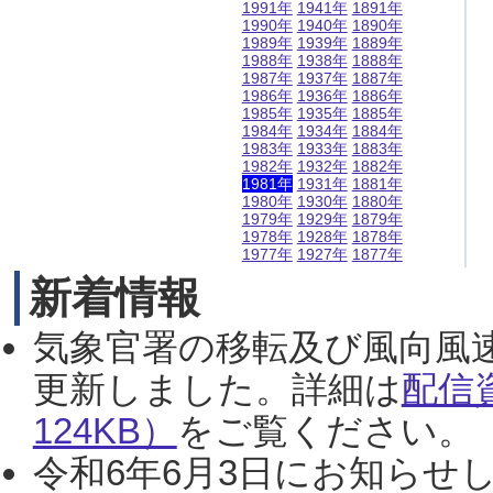
1991年
1941年
1891年
1990年
1940年
1890年
1989年
1939年
1889年
1988年
1938年
1888年
1987年
1937年
1887年
1986年
1936年
1886年
1985年
1935年
1885年
1984年
1934年
1884年
1983年
1933年
1883年
1982年
1932年
1882年
1981年
1931年
1881年
1980年
1930年
1880年
1979年
1929年
1879年
1978年
1928年
1878年
1977年
1927年
1877年
新着情報
気象官署の移転及び風向風
更新しました。詳細は
配信
124KB）
をご覧ください。（2
令和6年6月3日にお知らせし