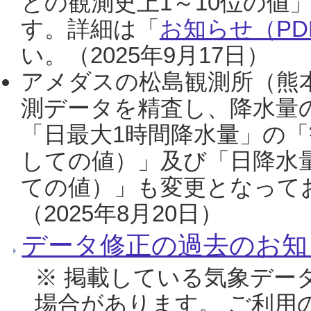
との観測史上1～10位の値
す。詳細は「
お知らせ（PDF
い。（2025年9月17日）
アメダスの松島観測所（熊本
測データを精査し、降水量
「日最大1時間降水量」の「
しての値）」及び「日降水
ての値）」も変更となって
（2025年8月20日）
データ修正の過去のお知
※ 掲載している気象デー
場合があります。 ご利用