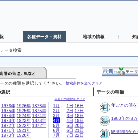
報
各種データ・資料
地域の情報
知
データ検索
ータの種類を選択してください。
検索条件を全てクリア
の選択
データの種類
年月日の選択をクリア
年ごとの値を
1976年
1926年
1876年
1月
1日
16日
1975年
1925年
1875年
2月
2日
17日
1974年
1924年
1874年
3月
3日
18日
1980年の
1973年
1923年
1873年
4月
4日
19日
1972年
1922年
1872年
5月
5日
20日
1971年
1921年
6月
6日
21日
観測開始から
1970年
1920年
7月
7日
22日