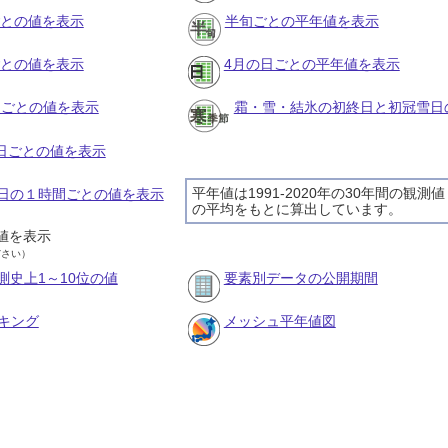
ごとの値を表示
半旬ごとの平年値を表示
ごとの値を表示
4月の日ごとの平年値を表示
旬ごとの値を表示
霜・雪・結氷の初終日と初冠雪日
の日ごとの値を表示
平年値は1991-2020年の30年間の観測値
25日の１時間ごとの値を表示
の平均をもとに算出しています。
値を表示
ださい）
測史上1～10位の値
要素別データの公開期間
キング
メッシュ平年値図