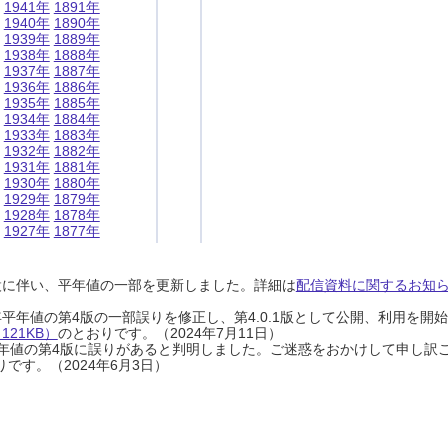
1941年
1891年
1940年
1890年
1939年
1889年
1938年
1888年
1937年
1887年
1936年
1886年
1935年
1885年
1934年
1884年
1933年
1883年
1932年
1882年
1931年
1881年
1930年
1880年
1929年
1879年
1928年
1878年
1927年
1877年
設に伴い、平年値の一部を更新しました。詳細は
配信資料に関するお知らせ
0年平年値の第4版の一部誤りを修正し、第4.0.1版として公開、利用を
21KB）
のとおりです。（2024年7月11日）
0年平年値の第4版に誤りがあると判明しました。ご迷惑をおかけして申し訳
です。（2024年6月3日）