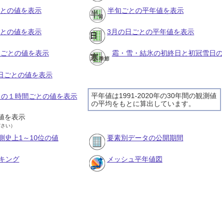
ごとの値を表示
半旬ごとの平年値を表示
ごとの値を表示
3月の日ごとの平年値を表示
旬ごとの値を表示
霜・雪・結氷の初終日と初冠雪日
の日ごとの値を表示
平年値は1991-2020年の30年間の観測値
1日の１時間ごとの値を表示
の平均をもとに算出しています。
値を表示
ださい）
測史上1～10位の値
要素別データの公開期間
キング
メッシュ平年値図