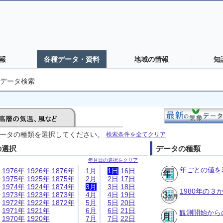
報
各種データ・資料
地域の情報
知
データ検索
ータの種類を選択してください。
検索条件を全てクリア
の選択
データの種類
年月日の選択をクリア
年ごとの値を
1976年
1926年
1876年
1月
1日
16日
1975年
1925年
1875年
2月
2日
17日
1974年
1924年
1874年
3月
3日
18日
1980年の
1973年
1923年
1873年
4月
4日
19日
1972年
1922年
1872年
5月
5日
20日
1971年
1921年
6月
6日
21日
観測開始から
1970年
1920年
7月
7日
22日