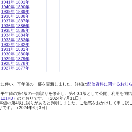
1941年
1891年
1940年
1890年
1939年
1889年
1938年
1888年
1937年
1887年
1936年
1886年
1935年
1885年
1934年
1884年
1933年
1883年
1932年
1882年
1931年
1881年
1930年
1880年
1929年
1879年
1928年
1878年
1927年
1877年
設に伴い、平年値の一部を更新しました。詳細は
配信資料に関するお知らせ
0年平年値の第4版の一部誤りを修正し、第4.0.1版として公開、利用を
21KB）
のとおりです。（2024年7月11日）
0年平年値の第4版に誤りがあると判明しました。ご迷惑をおかけして申し訳
です。（2024年6月3日）