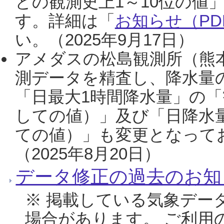
との観測史上1～10位の値
す。詳細は「
お知らせ（PDF
い。（2025年9月17日）
アメダスの松島観測所（熊本
測データを精査し、降水量
「日最大1時間降水量」の「
しての値）」及び「日降水
ての値）」も変更となって
（2025年8月20日）
データ修正の過去のお知
※ 掲載している気象デー
場合があります。 ご利用