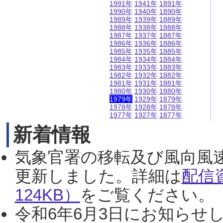
1991年
1941年
1891年
1990年
1940年
1890年
1989年
1939年
1889年
1988年
1938年
1888年
1987年
1937年
1887年
1986年
1936年
1886年
1985年
1935年
1885年
1984年
1934年
1884年
1983年
1933年
1883年
1982年
1932年
1882年
1981年
1931年
1881年
1980年
1930年
1880年
1979年
1929年
1879年
1978年
1928年
1878年
1977年
1927年
1877年
新着情報
気象官署の移転及び風向風
更新しました。詳細は
配信
124KB）
をご覧ください。（2
令和6年6月3日にお知らせし