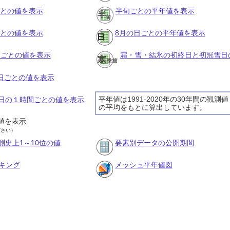
ごとの値を表示
半旬ごとの平年値を表示
ごとの値を表示
8月の日ごとの平年値を表示
旬ごとの値を表示
霜・雪・結氷の初終日と初冠雪日
の日ごとの値を表示
平年値は1991-2020年の30年間の観測値
30日の１時間ごとの値を表示
の平均をもとに算出しています。
値を表示
ださい）
測史上1～10位の値
要素別データの公開期間
キング
メッシュ平年値図