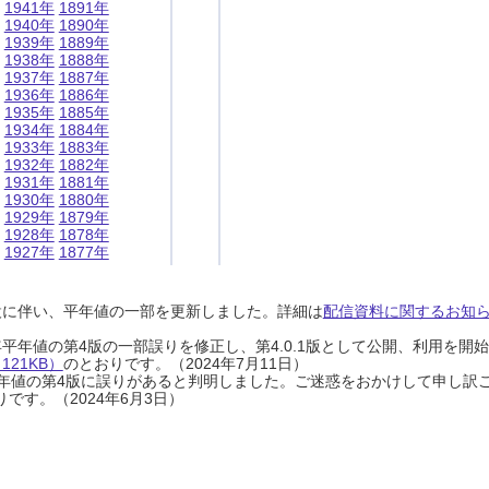
1941年
1891年
1940年
1890年
1939年
1889年
1938年
1888年
1937年
1887年
1936年
1886年
1935年
1885年
1934年
1884年
1933年
1883年
1932年
1882年
1931年
1881年
1930年
1880年
1929年
1879年
1928年
1878年
1927年
1877年
設に伴い、平年値の一部を更新しました。詳細は
配信資料に関するお知らせ
0年平年値の第4版の一部誤りを修正し、第4.0.1版として公開、利用を
21KB）
のとおりです。（2024年7月11日）
0年平年値の第4版に誤りがあると判明しました。ご迷惑をおかけして申し訳
です。（2024年6月3日）