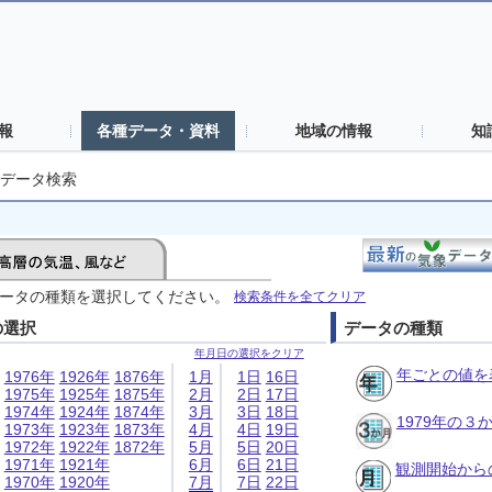
報
各種データ・資料
地域の情報
知
データ検索
ータの種類を選択してください。
検索条件を全てクリア
の選択
データの種類
年月日の選択をクリア
年ごとの値を
1976年
1926年
1876年
1月
1日
16日
1975年
1925年
1875年
2月
2日
17日
1974年
1924年
1874年
3月
3日
18日
1979年の
1973年
1923年
1873年
4月
4日
19日
1972年
1922年
1872年
5月
5日
20日
1971年
1921年
6月
6日
21日
観測開始から
1970年
1920年
7月
7日
22日