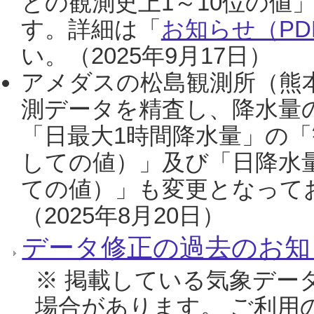
との観測史上1～10位の値
す。詳細は「
お知らせ（PDF
い。（2025年9月17日）
アメダスの松島観測所（熊本
測データを精査し、降水量
「日最大1時間降水量」の「
しての値）」及び「日降水
ての値）」も変更となって
（2025年8月20日）
データ修正の過去のお知
※ 掲載している気象デー
場合があります。 ご利用