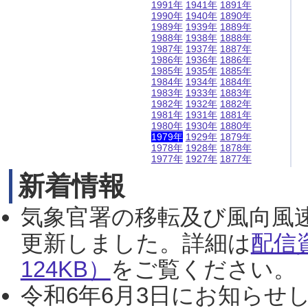
1991年
1941年
1891年
1990年
1940年
1890年
1989年
1939年
1889年
1988年
1938年
1888年
1987年
1937年
1887年
1986年
1936年
1886年
1985年
1935年
1885年
1984年
1934年
1884年
1983年
1933年
1883年
1982年
1932年
1882年
1981年
1931年
1881年
1980年
1930年
1880年
1979年
1929年
1879年
1978年
1928年
1878年
1977年
1927年
1877年
新着情報
気象官署の移転及び風向風
更新しました。詳細は
配信
124KB）
をご覧ください。（2
令和6年6月3日にお知らせし