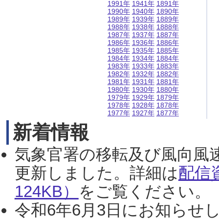
1991年
1941年
1891年
1990年
1940年
1890年
1989年
1939年
1889年
1988年
1938年
1888年
1987年
1937年
1887年
1986年
1936年
1886年
1985年
1935年
1885年
1984年
1934年
1884年
1983年
1933年
1883年
1982年
1932年
1882年
1981年
1931年
1881年
1980年
1930年
1880年
1979年
1929年
1879年
1978年
1928年
1878年
1977年
1927年
1877年
新着情報
気象官署の移転及び風向風
更新しました。詳細は
配信
124KB）
をご覧ください。（2
令和6年6月3日にお知らせし