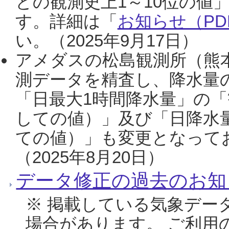
との観測史上1～10位の値
す。詳細は「
お知らせ（PDF
い。（2025年9月17日）
アメダスの松島観測所（熊本
測データを精査し、降水量
「日最大1時間降水量」の「
しての値）」及び「日降水
ての値）」も変更となって
（2025年8月20日）
データ修正の過去のお知
※ 掲載している気象デー
場合があります。 ご利用