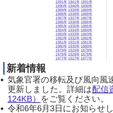
1991年
1941年
1891年
1990年
1940年
1890年
1989年
1939年
1889年
1988年
1938年
1888年
1987年
1937年
1887年
1986年
1936年
1886年
1985年
1935年
1885年
1984年
1934年
1884年
1983年
1933年
1883年
1982年
1932年
1882年
1981年
1931年
1881年
1980年
1930年
1880年
1979年
1929年
1879年
1978年
1928年
1878年
1977年
1927年
1877年
新着情報
気象官署の移転及び風向風
更新しました。詳細は
配信
124KB）
をご覧ください。（2
令和6年6月3日にお知らせし