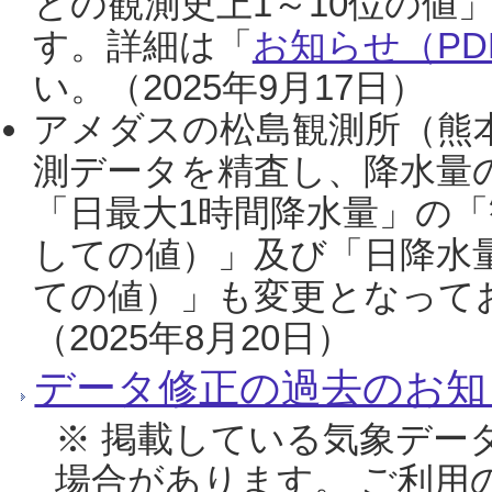
との観測史上1～10位の値
す。詳細は「
お知らせ（PDF
い。（2025年9月17日）
アメダスの松島観測所（熊本
測データを精査し、降水量
「日最大1時間降水量」の「
しての値）」及び「日降水
ての値）」も変更となって
（2025年8月20日）
データ修正の過去のお知
※ 掲載している気象デー
場合があります。 ご利用