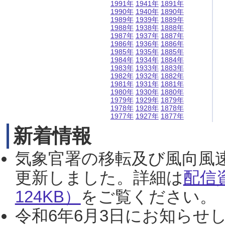
1991年
1941年
1891年
1990年
1940年
1890年
1989年
1939年
1889年
1988年
1938年
1888年
1987年
1937年
1887年
1986年
1936年
1886年
1985年
1935年
1885年
1984年
1934年
1884年
1983年
1933年
1883年
1982年
1932年
1882年
1981年
1931年
1881年
1980年
1930年
1880年
1979年
1929年
1879年
1978年
1928年
1878年
1977年
1927年
1877年
新着情報
気象官署の移転及び風向風
更新しました。詳細は
配信
124KB）
をご覧ください。（2
令和6年6月3日にお知らせし