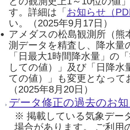
との観測史上1～10位の値
す。詳細は「
お知らせ（PDF
い。（2025年9月17日）
アメダスの松島観測所（熊本
測データを精査し、降水量
「日最大1時間降水量」の「
しての値）」及び「日降水
ての値）」も変更となって
（2025年8月20日）
データ修正の過去のお知
※ 掲載している気象デー
場合があります。 ご利用