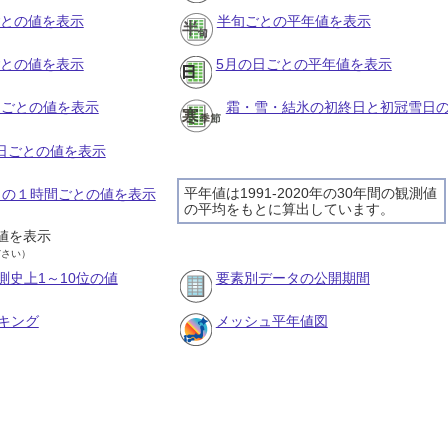
ごとの値を表示
半旬ごとの平年値を表示
ごとの値を表示
5月の日ごとの平年値を表示
旬ごとの値を表示
霜・雪・結氷の初終日と初冠雪日
の日ごとの値を表示
平年値は1991-2020年の30年間の観測値
7日の１時間ごとの値を表示
の平均をもとに算出しています。
値を表示
ださい）
測史上1～10位の値
要素別データの公開期間
キング
メッシュ平年値図