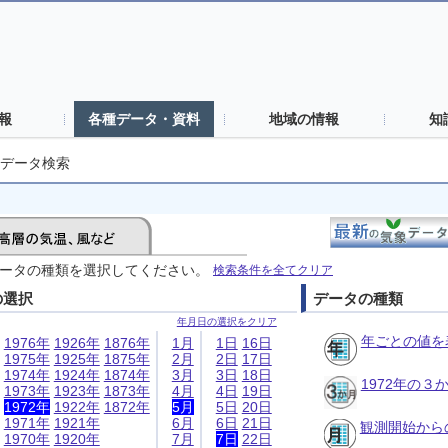
報
各種データ・資料
地域の情報
知
データ検索
ータの種類を選択してください。
検索条件を全てクリア
の選択
データの種類
年月日の選択をクリア
年ごとの値を
1976年
1926年
1876年
1月
1日
16日
1975年
1925年
1875年
2月
2日
17日
1974年
1924年
1874年
3月
3日
18日
1972年の
1973年
1923年
1873年
4月
4日
19日
1972年
1922年
1872年
5月
5日
20日
1971年
1921年
6月
6日
21日
観測開始から
1970年
1920年
7月
7日
22日