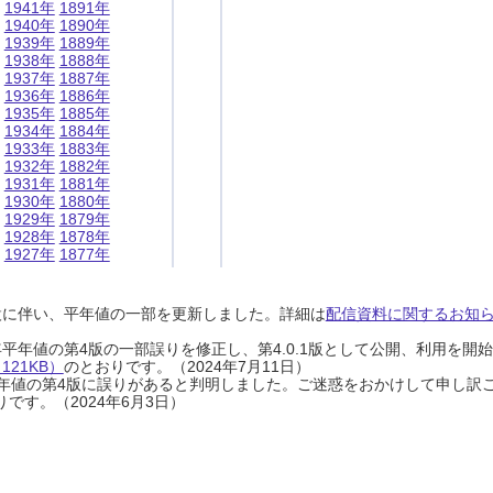
1941年
1891年
1940年
1890年
1939年
1889年
1938年
1888年
1937年
1887年
1936年
1886年
1935年
1885年
1934年
1884年
1933年
1883年
1932年
1882年
1931年
1881年
1930年
1880年
1929年
1879年
1928年
1878年
1927年
1877年
設に伴い、平年値の一部を更新しました。詳細は
配信資料に関するお知らせ
0年平年値の第4版の一部誤りを修正し、第4.0.1版として公開、利用を
21KB）
のとおりです。（2024年7月11日）
0年平年値の第4版に誤りがあると判明しました。ご迷惑をおかけして申し訳
です。（2024年6月3日）