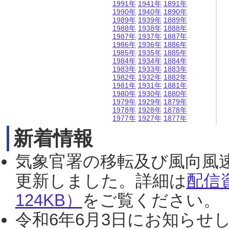
1991年
1941年
1891年
1990年
1940年
1890年
1989年
1939年
1889年
1988年
1938年
1888年
1987年
1937年
1887年
1986年
1936年
1886年
1985年
1935年
1885年
1984年
1934年
1884年
1983年
1933年
1883年
1982年
1932年
1882年
1981年
1931年
1881年
1980年
1930年
1880年
1979年
1929年
1879年
1978年
1928年
1878年
1977年
1927年
1877年
新着情報
気象官署の移転及び風向風
更新しました。詳細は
配信
124KB）
をご覧ください。（2
令和6年6月3日にお知らせし