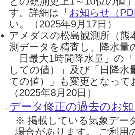
との観測史上1～10位の値
す。詳細は「
お知らせ（PDF
い。（2025年9月17日）
アメダスの松島観測所（熊本
測データを精査し、降水量
「日最大1時間降水量」の「
しての値）」及び「日降水
ての値）」も変更となって
（2025年8月20日）
データ修正の過去のお知
※ 掲載している気象デー
場合があります。 ご利用