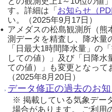
との観測史上1～10位の値
す。詳細は「
お知らせ（PDF
い。（2025年9月17日）
アメダスの松島観測所（熊本
測データを精査し、降水量
「日最大1時間降水量」の「
しての値）」及び「日降水
ての値）」も変更となって
（2025年8月20日）
データ修正の過去のお知
※ 掲載している気象デー
場合があります。 ご利用