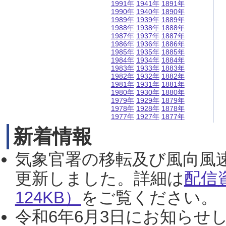
1991年
1941年
1891年
1990年
1940年
1890年
1989年
1939年
1889年
1988年
1938年
1888年
1987年
1937年
1887年
1986年
1936年
1886年
1985年
1935年
1885年
1984年
1934年
1884年
1983年
1933年
1883年
1982年
1932年
1882年
1981年
1931年
1881年
1980年
1930年
1880年
1979年
1929年
1879年
1978年
1928年
1878年
1977年
1927年
1877年
新着情報
気象官署の移転及び風向風
更新しました。詳細は
配信
124KB）
をご覧ください。（2
令和6年6月3日にお知らせし