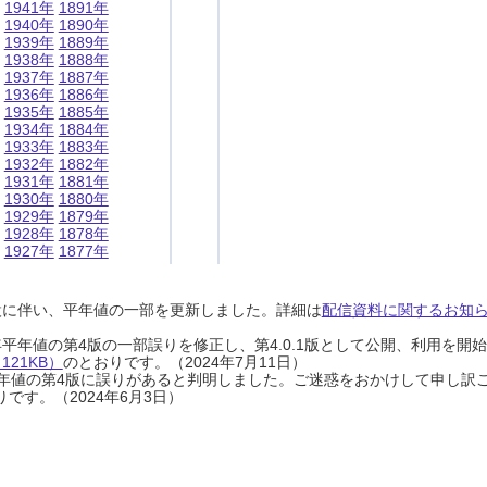
1941年
1891年
1940年
1890年
1939年
1889年
1938年
1888年
1937年
1887年
1936年
1886年
1935年
1885年
1934年
1884年
1933年
1883年
1932年
1882年
1931年
1881年
1930年
1880年
1929年
1879年
1928年
1878年
1927年
1877年
設に伴い、平年値の一部を更新しました。詳細は
配信資料に関するお知らせ
0年平年値の第4版の一部誤りを修正し、第4.0.1版として公開、利用を
21KB）
のとおりです。（2024年7月11日）
0年平年値の第4版に誤りがあると判明しました。ご迷惑をおかけして申し訳
です。（2024年6月3日）