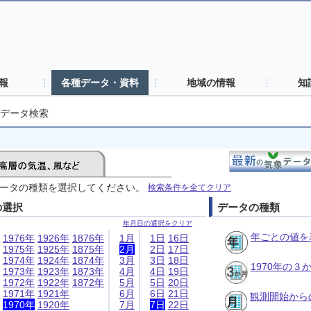
報
各種データ・資料
地域の情報
知
データ検索
ータの種類を選択してください。
検索条件を全てクリア
の選択
データの種類
年月日の選択をクリア
年ごとの値を
1976年
1926年
1876年
1月
1日
16日
1975年
1925年
1875年
2月
2日
17日
1974年
1924年
1874年
3月
3日
18日
1970年の
1973年
1923年
1873年
4月
4日
19日
1972年
1922年
1872年
5月
5日
20日
1971年
1921年
6月
6日
21日
観測開始から
1970年
1920年
7月
7日
22日