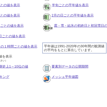
ごとの値を表示
半旬ごとの平年値を表示
ごとの値を表示
2月の日ごとの平年値を表示
旬ごとの値を表示
霜・雪・結氷の初終日と初冠雪日
の日ごとの値を表示
平年値は1991-2020年の30年間の観測値
7日の１時間ごとの値を表示
の平均をもとに算出しています。
値を表示
ださい）
測史上1～10位の値
要素別データの公開期間
キング
メッシュ平年値図