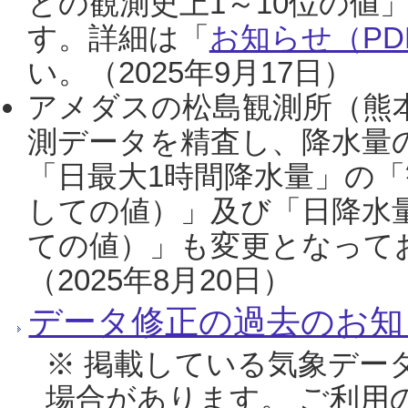
との観測史上1～10位の値
す。詳細は「
お知らせ（PDF
い。（2025年9月17日）
アメダスの松島観測所（熊本
測データを精査し、降水量
「日最大1時間降水量」の「
しての値）」及び「日降水
ての値）」も変更となって
（2025年8月20日）
データ修正の過去のお知
※ 掲載している気象デー
場合があります。 ご利用