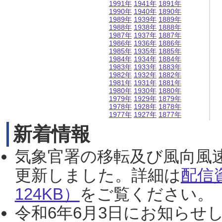
1991年
1941年
1891年
1990年
1940年
1890年
1989年
1939年
1889年
1988年
1938年
1888年
1987年
1937年
1887年
1986年
1936年
1886年
1985年
1935年
1885年
1984年
1934年
1884年
1983年
1933年
1883年
1982年
1932年
1882年
1981年
1931年
1881年
1980年
1930年
1880年
1979年
1929年
1879年
1978年
1928年
1878年
1977年
1927年
1877年
新着情報
気象官署の移転及び風向風
更新しました。詳細は
配信
124KB）
をご覧ください。（2
令和6年6月3日にお知らせし