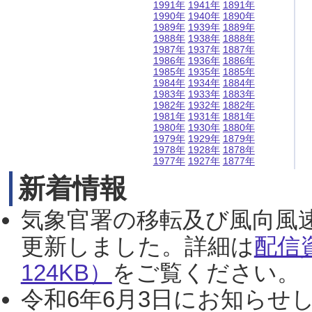
1991年
1941年
1891年
1990年
1940年
1890年
1989年
1939年
1889年
1988年
1938年
1888年
1987年
1937年
1887年
1986年
1936年
1886年
1985年
1935年
1885年
1984年
1934年
1884年
1983年
1933年
1883年
1982年
1932年
1882年
1981年
1931年
1881年
1980年
1930年
1880年
1979年
1929年
1879年
1978年
1928年
1878年
1977年
1927年
1877年
新着情報
気象官署の移転及び風向風
更新しました。詳細は
配信
124KB）
をご覧ください。（2
令和6年6月3日にお知らせし