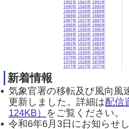
1991年
1941年
1891年
1990年
1940年
1890年
1989年
1939年
1889年
1988年
1938年
1888年
1987年
1937年
1887年
1986年
1936年
1886年
1985年
1935年
1885年
1984年
1934年
1884年
1983年
1933年
1883年
1982年
1932年
1882年
1981年
1931年
1881年
1980年
1930年
1880年
1979年
1929年
1879年
1978年
1928年
1878年
1977年
1927年
1877年
新着情報
気象官署の移転及び風向風
更新しました。詳細は
配信
124KB）
をご覧ください。（2
令和6年6月3日にお知らせし