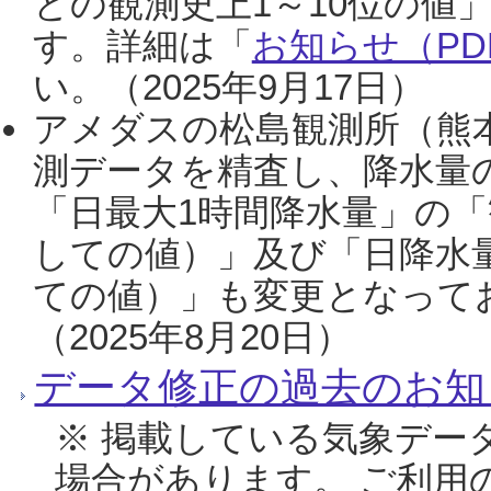
との観測史上1～10位の値
す。詳細は「
お知らせ（PDF
い。（2025年9月17日）
アメダスの松島観測所（熊本
測データを精査し、降水量
「日最大1時間降水量」の「
しての値）」及び「日降水
ての値）」も変更となって
（2025年8月20日）
データ修正の過去のお知
※ 掲載している気象デー
場合があります。 ご利用