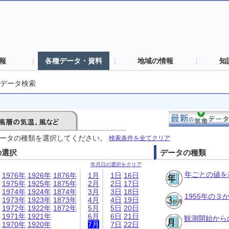
報
各種データ・資料
地域の情報
知
データ検索
ータの種類を選択してください。
検索条件を全てクリア
の選択
データの種類
年月日の選択をクリア
年ごとの値を
1976年
1926年
1876年
1月
1日
16日
1975年
1925年
1875年
2月
2日
17日
1974年
1924年
1874年
3月
3日
18日
1955年の
1973年
1923年
1873年
4月
4日
19日
1972年
1922年
1872年
5月
5日
20日
1971年
1921年
6月
6日
21日
観測開始から
1970年
1920年
7月
7日
22日