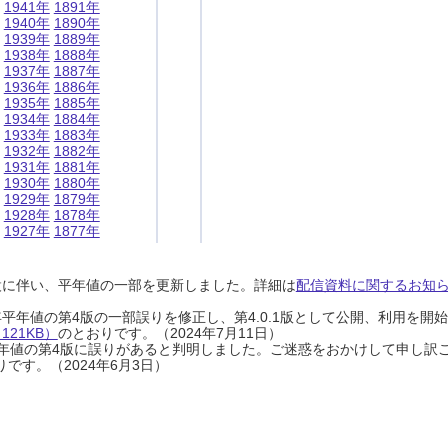
1941年
1891年
1940年
1890年
1939年
1889年
1938年
1888年
1937年
1887年
1936年
1886年
1935年
1885年
1934年
1884年
1933年
1883年
1932年
1882年
1931年
1881年
1930年
1880年
1929年
1879年
1928年
1878年
1927年
1877年
設に伴い、平年値の一部を更新しました。詳細は
配信資料に関するお知らせ
0年平年値の第4版の一部誤りを修正し、第4.0.1版として公開、利用を
21KB）
のとおりです。（2024年7月11日）
0年平年値の第4版に誤りがあると判明しました。ご迷惑をおかけして申し訳
です。（2024年6月3日）