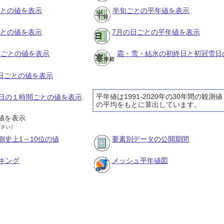
ごとの値を表示
半旬ごとの平年値を表示
ごとの値を表示
7月の日ごとの平年値を表示
旬ごとの値を表示
霜・雪・結氷の初終日と初冠雪日
の日ごとの値を表示
平年値は1991-2020年の30年間の観測値
30日の１時間ごとの値を表示
の平均をもとに算出しています。
値を表示
ださい）
測史上1～10位の値
要素別データの公開期間
キング
メッシュ平年値図