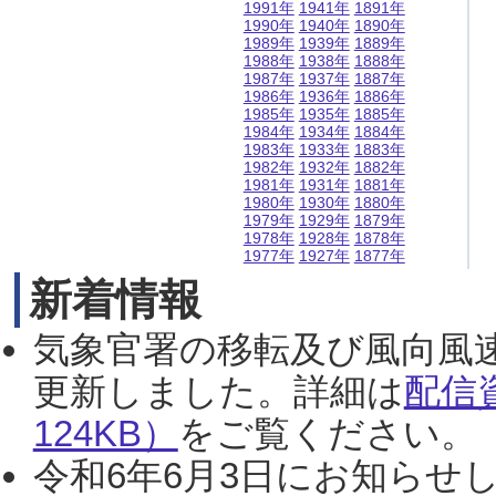
1991年
1941年
1891年
1990年
1940年
1890年
1989年
1939年
1889年
1988年
1938年
1888年
1987年
1937年
1887年
1986年
1936年
1886年
1985年
1935年
1885年
1984年
1934年
1884年
1983年
1933年
1883年
1982年
1932年
1882年
1981年
1931年
1881年
1980年
1930年
1880年
1979年
1929年
1879年
1978年
1928年
1878年
1977年
1927年
1877年
新着情報
気象官署の移転及び風向風
更新しました。詳細は
配信
124KB）
をご覧ください。（2
令和6年6月3日にお知らせし