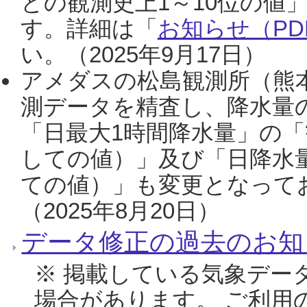
との観測史上1～10位の値
す。詳細は「
お知らせ（PDF
い。（2025年9月17日）
アメダスの松島観測所（熊本
測データを精査し、降水量
「日最大1時間降水量」の「
しての値）」及び「日降水
ての値）」も変更となって
（2025年8月20日）
データ修正の過去のお知
※ 掲載している気象デー
場合があります。 ご利用