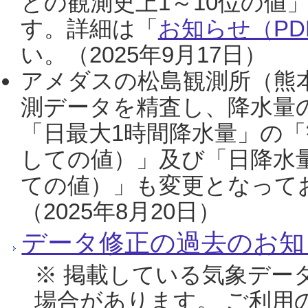
との観測史上1～10位の値
す。詳細は「
お知らせ（PDF
い。（2025年9月17日）
アメダスの松島観測所（熊本
測データを精査し、降水量
「日最大1時間降水量」の「
しての値）」及び「日降水
ての値）」も変更となって
（2025年8月20日）
データ修正の過去のお知
※ 掲載している気象デー
場合があります。 ご利用