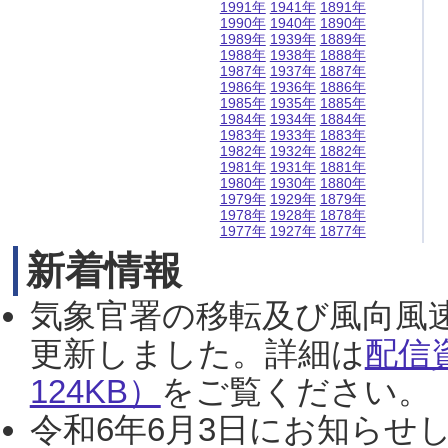
1991年
1941年
1891年
1990年
1940年
1890年
1989年
1939年
1889年
1988年
1938年
1888年
1987年
1937年
1887年
1986年
1936年
1886年
1985年
1935年
1885年
1984年
1934年
1884年
1983年
1933年
1883年
1982年
1932年
1882年
1981年
1931年
1881年
1980年
1930年
1880年
1979年
1929年
1879年
1978年
1928年
1878年
1977年
1927年
1877年
新着情報
気象官署の移転及び風向風
更新しました。詳細は
配信
124KB）
をご覧ください。（2
令和6年6月3日にお知らせし