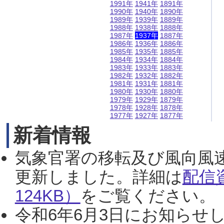
1991年
1941年
1891年
1990年
1940年
1890年
1989年
1939年
1889年
1988年
1938年
1888年
1987年
1937年
1887年
1986年
1936年
1886年
1985年
1935年
1885年
1984年
1934年
1884年
1983年
1933年
1883年
1982年
1932年
1882年
1981年
1931年
1881年
1980年
1930年
1880年
1979年
1929年
1879年
1978年
1928年
1878年
1977年
1927年
1877年
新着情報
気象官署の移転及び風向風
更新しました。詳細は
配信
124KB）
をご覧ください。（2
令和6年6月3日にお知らせし