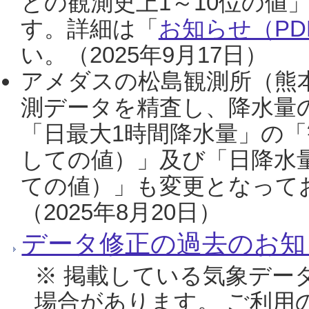
との観測史上1～10位の値
す。詳細は「
お知らせ（PDF
い。（2025年9月17日）
アメダスの松島観測所（熊本
測データを精査し、降水量
「日最大1時間降水量」の「
しての値）」及び「日降水
ての値）」も変更となって
（2025年8月20日）
データ修正の過去のお知
※ 掲載している気象デー
場合があります。 ご利用