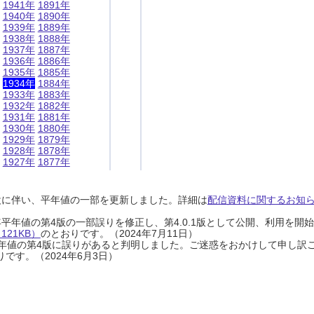
1941年
1891年
1940年
1890年
1939年
1889年
1938年
1888年
1937年
1887年
1936年
1886年
1935年
1885年
1934年
1884年
1933年
1883年
1932年
1882年
1931年
1881年
1930年
1880年
1929年
1879年
1928年
1878年
1927年
1877年
設に伴い、平年値の一部を更新しました。詳細は
配信資料に関するお知らせ
0年平年値の第4版の一部誤りを修正し、第4.0.1版として公開、利用を
21KB）
のとおりです。（2024年7月11日）
0年平年値の第4版に誤りがあると判明しました。ご迷惑をおかけして申し訳
です。（2024年6月3日）