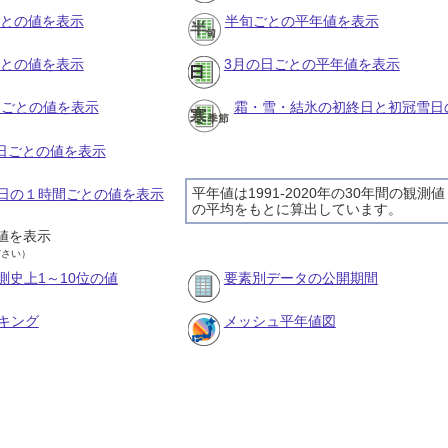
ごとの値を表示
半旬ごとの平年値を表示
ごとの値を表示
3月の日ごとの平年値を表示
旬ごとの値を表示
霜・雪・結氷の初終日と初冠雪日
の日ごとの値を表示
平年値は1991-2020年の30年間の観測値
20日の１時間ごとの値を表示
の平均をもとに算出しています。
値を表示
ださい）
測史上1～10位の値
要素別データの公開期間
キング
メッシュ平年値図