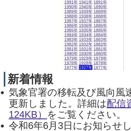
1991年
1941年
1891年
1990年
1940年
1890年
1989年
1939年
1889年
1988年
1938年
1888年
1987年
1937年
1887年
1986年
1936年
1886年
1985年
1935年
1885年
1984年
1934年
1884年
1983年
1933年
1883年
1982年
1932年
1882年
1981年
1931年
1881年
1980年
1930年
1880年
1979年
1929年
1879年
1978年
1928年
1878年
1977年
1927年
1877年
新着情報
気象官署の移転及び風向風
更新しました。詳細は
配信
124KB）
をご覧ください。（2
令和6年6月3日にお知らせし