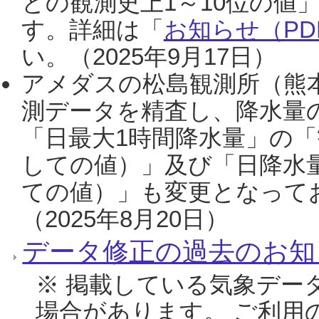
との観測史上1～10位の値
す。詳細は「
お知らせ（PDF
い。（2025年9月17日）
アメダスの松島観測所（熊本
測データを精査し、降水量
「日最大1時間降水量」の「
しての値）」及び「日降水
ての値）」も変更となって
（2025年8月20日）
データ修正の過去のお知
※ 掲載している気象デー
場合があります。 ご利用