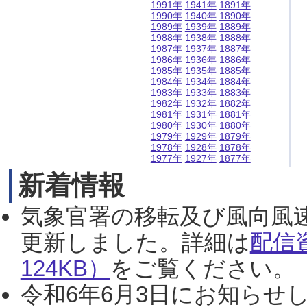
1991年
1941年
1891年
1990年
1940年
1890年
1989年
1939年
1889年
1988年
1938年
1888年
1987年
1937年
1887年
1986年
1936年
1886年
1985年
1935年
1885年
1984年
1934年
1884年
1983年
1933年
1883年
1982年
1932年
1882年
1981年
1931年
1881年
1980年
1930年
1880年
1979年
1929年
1879年
1978年
1928年
1878年
1977年
1927年
1877年
新着情報
気象官署の移転及び風向風
更新しました。詳細は
配信
124KB）
をご覧ください。（2
令和6年6月3日にお知らせし