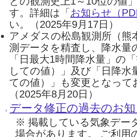
との観測史上1～10位の値
す。詳細は「
お知らせ（PDF
い。（2025年9月17日）
アメダスの松島観測所（熊本
測データを精査し、降水量
「日最大1時間降水量」の「
しての値）」及び「日降水
ての値）」も変更となって
（2025年8月20日）
データ修正の過去のお知
※ 掲載している気象デー
場合があります。 ご利用