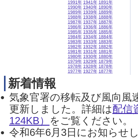
1991年
1941年
1891年
1990年
1940年
1890年
1989年
1939年
1889年
1988年
1938年
1888年
1987年
1937年
1887年
1986年
1936年
1886年
1985年
1935年
1885年
1984年
1934年
1884年
1983年
1933年
1883年
1982年
1932年
1882年
1981年
1931年
1881年
1980年
1930年
1880年
1979年
1929年
1879年
1978年
1928年
1878年
1977年
1927年
1877年
新着情報
気象官署の移転及び風向風
更新しました。詳細は
配信
124KB）
をご覧ください。（2
令和6年6月3日にお知らせし