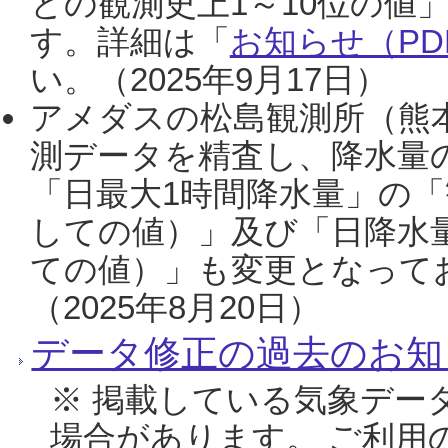
との観測史上1～10位の値
す。詳細は「
お知らせ（PDF
い。（2025年9月17日）
アメダスの松島観測所（熊本
測データを精査し、降水量
「日最大1時間降水量」の「
しての値）」及び「日降水
ての値）」も変更となって
（2025年8月20日）
データ修正の過去のお知
※ 掲載している気象デー
場合があります。 ご利用