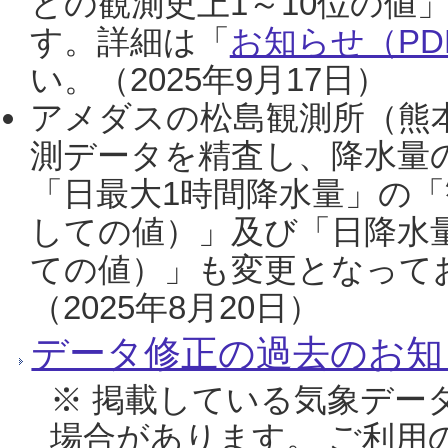
との観測史上1～10位の値
す。詳細は「
お知らせ（PDF
い。（2025年9月17日）
アメダスの松島観測所（熊本
測データを精査し、降水量
「日最大1時間降水量」の「
しての値）」及び「日降水
ての値）」も変更となって
（2025年8月20日）
データ修正の過去のお知
※ 掲載している気象デー
場合があります。 ご利用