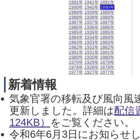
1991年
1941年
1891年
1990年
1940年
1890年
1989年
1939年
1889年
1988年
1938年
1888年
1987年
1937年
1887年
1986年
1936年
1886年
1985年
1935年
1885年
1984年
1934年
1884年
1983年
1933年
1883年
1982年
1932年
1882年
1981年
1931年
1881年
1980年
1930年
1880年
1979年
1929年
1879年
1978年
1928年
1878年
1977年
1927年
1877年
新着情報
気象官署の移転及び風向風
更新しました。詳細は
配信
124KB）
をご覧ください。（2
令和6年6月3日にお知らせし