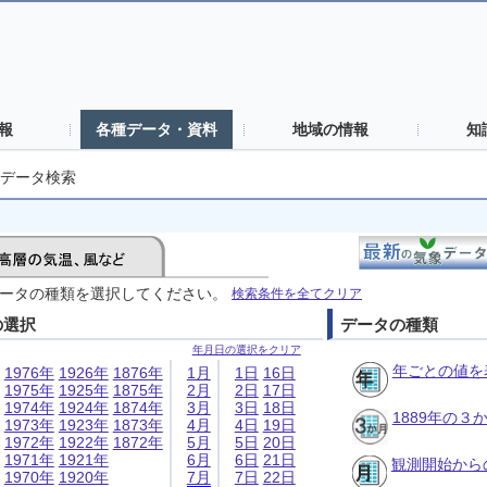
報
各種データ・資料
地域の情報
知
データ検索
ータの種類を選択してください。
検索条件を全てクリア
の選択
データの種類
年月日の選択をクリア
年ごとの値を
1976年
1926年
1876年
1月
1日
16日
1975年
1925年
1875年
2月
2日
17日
1974年
1924年
1874年
3月
3日
18日
1889年の
1973年
1923年
1873年
4月
4日
19日
1972年
1922年
1872年
5月
5日
20日
1971年
1921年
6月
6日
21日
観測開始から
1970年
1920年
7月
7日
22日