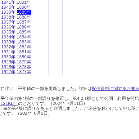
1941年
1891年
1940年
1890年
1939年
1889年
1938年
1888年
1937年
1887年
1936年
1886年
1935年
1885年
1934年
1884年
1933年
1883年
1932年
1882年
1931年
1881年
1930年
1880年
1929年
1879年
1928年
1878年
1927年
1877年
設に伴い、平年値の一部を更新しました。詳細は
配信資料に関するお知らせ
0年平年値の第4版の一部誤りを修正し、第4.0.1版として公開、利用を
21KB）
のとおりです。（2024年7月11日）
0年平年値の第4版に誤りがあると判明しました。ご迷惑をおかけして申し訳
です。（2024年6月3日）