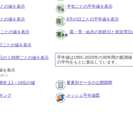
ごとの値を表示
半旬ごとの平年値を表示
ごとの値を表示
8月の日ごとの平年値を表示
旬ごとの値を表示
霜・雪・結氷の初終日と初冠雪日
の日ごとの値を表示
平年値は1991-2020年の30年間の観測値
15日の１時間ごとの値を表示
の平均をもとに算出しています。
値を表示
ださい）
測史上1～10位の値
要素別データの公開期間
キング
メッシュ平年値図