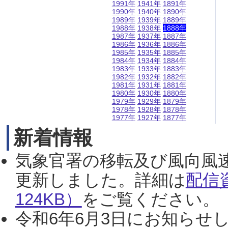
1991年
1941年
1891年
1990年
1940年
1890年
1989年
1939年
1889年
1988年
1938年
1888年
1987年
1937年
1887年
1986年
1936年
1886年
1985年
1935年
1885年
1984年
1934年
1884年
1983年
1933年
1883年
1982年
1932年
1882年
1981年
1931年
1881年
1980年
1930年
1880年
1979年
1929年
1879年
1978年
1928年
1878年
1977年
1927年
1877年
新着情報
気象官署の移転及び風向風
更新しました。詳細は
配信
124KB）
をご覧ください。（2
令和6年6月3日にお知らせし