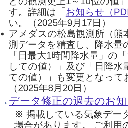
との観測史上1～10位の値
す。詳細は「
お知らせ（PDF
い。（2025年9月17日）
アメダスの松島観測所（熊本
測データを精査し、降水量
「日最大1時間降水量」の「
しての値）」及び「日降水
ての値）」も変更となって
（2025年8月20日）
データ修正の過去のお知
※ 掲載している気象デー
場合があります。 ご利用