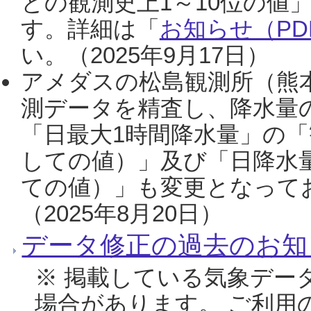
との観測史上1～10位の値
す。詳細は「
お知らせ（PDF
い。（2025年9月17日）
アメダスの松島観測所（熊本
測データを精査し、降水量
「日最大1時間降水量」の「
しての値）」及び「日降水
ての値）」も変更となって
（2025年8月20日）
データ修正の過去のお知
※ 掲載している気象デー
場合があります。 ご利用