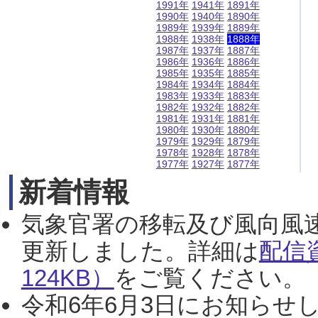
1991年
1941年
1891年
1990年
1940年
1890年
1989年
1939年
1889年
1988年
1938年
1888年
1987年
1937年
1887年
1986年
1936年
1886年
1985年
1935年
1885年
1984年
1934年
1884年
1983年
1933年
1883年
1982年
1932年
1882年
1981年
1931年
1881年
1980年
1930年
1880年
1979年
1929年
1879年
1978年
1928年
1878年
1977年
1927年
1877年
新着情報
気象官署の移転及び風向風
更新しました。詳細は
配信
124KB）
をご覧ください。（2
令和6年6月3日にお知らせし