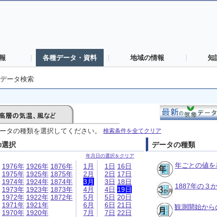
報
各種データ・資料
地域の情報
知
データ検索
ータの種類を選択してください。
検索条件を全てクリア
の選択
データの種類
年月日の選択をクリア
年ごとの値を
1976年
1926年
1876年
1月
1日
16日
1975年
1925年
1875年
2月
2日
17日
1974年
1924年
1874年
3月
3日
18日
1887年の
1973年
1923年
1873年
4月
4日
19日
1972年
1922年
1872年
5月
5日
20日
1971年
1921年
6月
6日
21日
観測開始から
1970年
1920年
7月
7日
22日