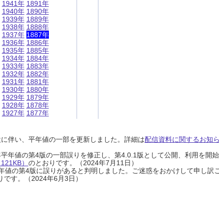
1941年
1891年
1940年
1890年
1939年
1889年
1938年
1888年
1937年
1887年
1936年
1886年
1935年
1885年
1934年
1884年
1933年
1883年
1932年
1882年
1931年
1881年
1930年
1880年
1929年
1879年
1928年
1878年
1927年
1877年
設に伴い、平年値の一部を更新しました。詳細は
配信資料に関するお知らせ
0年平年値の第4版の一部誤りを修正し、第4.0.1版として公開、利用を
21KB）
のとおりです。（2024年7月11日）
0年平年値の第4版に誤りがあると判明しました。ご迷惑をおかけして申し訳
です。（2024年6月3日）