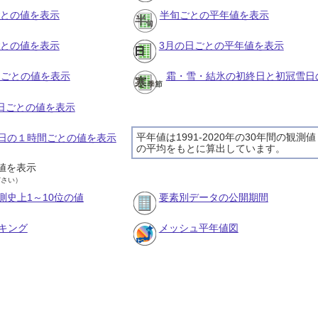
ごとの値を表示
半旬ごとの平年値を表示
ごとの値を表示
3月の日ごとの平年値を表示
旬ごとの値を表示
霜・雪・結氷の初終日と初冠雪日
の日ごとの値を表示
平年値は1991-2020年の30年間の観測値
19日の１時間ごとの値を表示
の平均をもとに算出しています。
値を表示
ださい）
測史上1～10位の値
要素別データの公開期間
キング
メッシュ平年値図