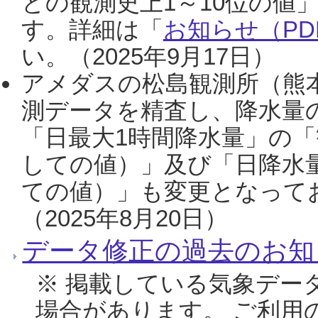
との観測史上1～10位の値
す。詳細は「
お知らせ（PDF
い。（2025年9月17日）
アメダスの松島観測所（熊本
測データを精査し、降水量
「日最大1時間降水量」の「
しての値）」及び「日降水
ての値）」も変更となって
（2025年8月20日）
データ修正の過去のお知
※ 掲載している気象デー
場合があります。 ご利用