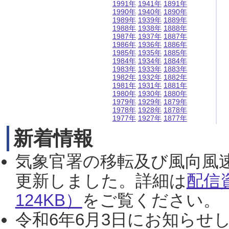
1991年
1941年
1891年
1990年
1940年
1890年
1989年
1939年
1889年
1988年
1938年
1888年
1987年
1937年
1887年
1986年
1936年
1886年
1985年
1935年
1885年
1984年
1934年
1884年
1983年
1933年
1883年
1982年
1932年
1882年
1981年
1931年
1881年
1980年
1930年
1880年
1979年
1929年
1879年
1978年
1928年
1878年
1977年
1927年
1877年
新着情報
気象官署の移転及び風向風
更新しました。詳細は
配信
124KB）
をご覧ください。（2
令和6年6月3日にお知らせし