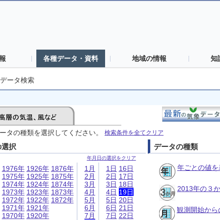
報
各種データ・資料
地域の情報
知
データ検索
ータの種類を選択してください。
検索条件を全てクリア
の選択
データの種類
年月日の選択をクリア
年ごとの値を
1976年
1926年
1876年
1月
1日
16日
1975年
1925年
1875年
2月
2日
17日
1974年
1924年
1874年
3月
3日
18日
2013年の
1973年
1923年
1873年
4月
4日
19日
1972年
1922年
1872年
5月
5日
20日
1971年
1921年
6月
6日
21日
観測開始から
1970年
1920年
7月
7日
22日