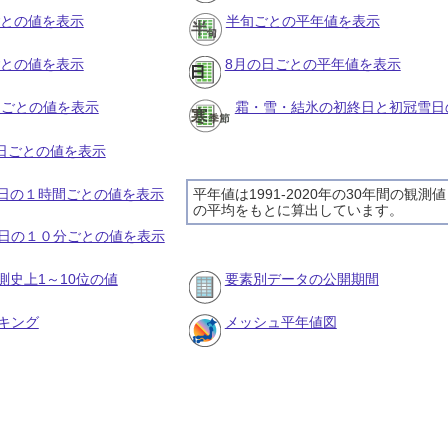
ごとの値を表示
半旬ごとの平年値を表示
ごとの値を表示
8月の日ごとの平年値を表示
旬ごとの値を表示
霜・雪・結氷の初終日と初冠雪日
の日ごとの値を表示
19日の１時間ごとの値を表示
平年値は1991-2020年の30年間の観測値
の平均をもとに算出しています。
19日の１０分ごとの値を表示
測史上1～10位の値
要素別データの公開期間
キング
メッシュ平年値図