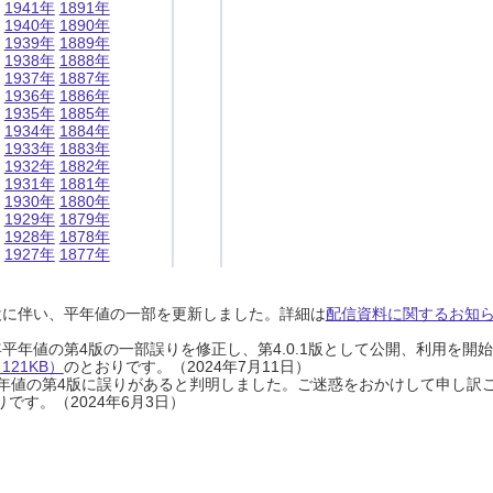
1941年
1891年
1940年
1890年
1939年
1889年
1938年
1888年
1937年
1887年
1936年
1886年
1935年
1885年
1934年
1884年
1933年
1883年
1932年
1882年
1931年
1881年
1930年
1880年
1929年
1879年
1928年
1878年
1927年
1877年
設に伴い、平年値の一部を更新しました。詳細は
配信資料に関するお知らせ
0年平年値の第4版の一部誤りを修正し、第4.0.1版として公開、利用を
21KB）
のとおりです。（2024年7月11日）
0年平年値の第4版に誤りがあると判明しました。ご迷惑をおかけして申し訳
です。（2024年6月3日）