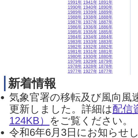
1991年
1941年
1891年
1990年
1940年
1890年
1989年
1939年
1889年
1988年
1938年
1888年
1987年
1937年
1887年
1986年
1936年
1886年
1985年
1935年
1885年
1984年
1934年
1884年
1983年
1933年
1883年
1982年
1932年
1882年
1981年
1931年
1881年
1980年
1930年
1880年
1979年
1929年
1879年
1978年
1928年
1878年
1977年
1927年
1877年
新着情報
気象官署の移転及び風向風
更新しました。詳細は
配信
124KB）
をご覧ください。（2
令和6年6月3日にお知らせし