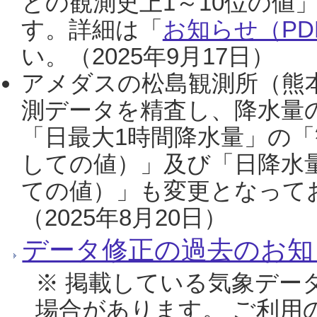
との観測史上1～10位の値
す。詳細は「
お知らせ（PDF
い。（2025年9月17日）
アメダスの松島観測所（熊本
測データを精査し、降水量
「日最大1時間降水量」の「
しての値）」及び「日降水
ての値）」も変更となって
（2025年8月20日）
データ修正の過去のお知
※ 掲載している気象デー
場合があります。 ご利用