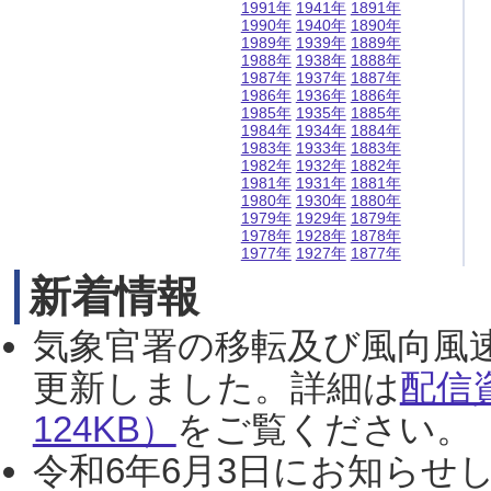
1991年
1941年
1891年
1990年
1940年
1890年
1989年
1939年
1889年
1988年
1938年
1888年
1987年
1937年
1887年
1986年
1936年
1886年
1985年
1935年
1885年
1984年
1934年
1884年
1983年
1933年
1883年
1982年
1932年
1882年
1981年
1931年
1881年
1980年
1930年
1880年
1979年
1929年
1879年
1978年
1928年
1878年
1977年
1927年
1877年
新着情報
気象官署の移転及び風向風
更新しました。詳細は
配信
124KB）
をご覧ください。（2
令和6年6月3日にお知らせし