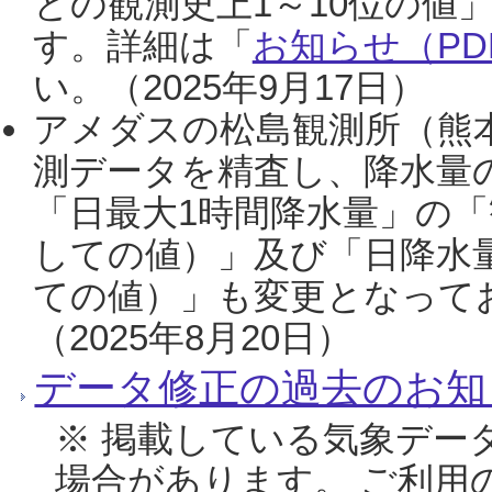
との観測史上1～10位の値
す。詳細は「
お知らせ（PDF
い。（2025年9月17日）
アメダスの松島観測所（熊本
測データを精査し、降水量
「日最大1時間降水量」の「
しての値）」及び「日降水
ての値）」も変更となって
（2025年8月20日）
データ修正の過去のお知
※ 掲載している気象デー
場合があります。 ご利用