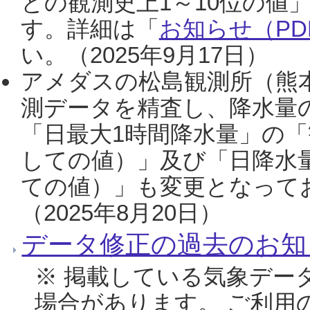
との観測史上1～10位の値
す。詳細は「
お知らせ（PDF
い。（2025年9月17日）
アメダスの松島観測所（熊本
測データを精査し、降水量
「日最大1時間降水量」の「
しての値）」及び「日降水
ての値）」も変更となって
（2025年8月20日）
データ修正の過去のお知
※ 掲載している気象デー
場合があります。 ご利用