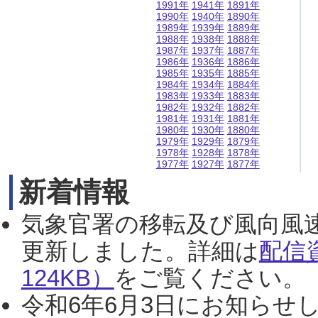
1991年
1941年
1891年
1990年
1940年
1890年
1989年
1939年
1889年
1988年
1938年
1888年
1987年
1937年
1887年
1986年
1936年
1886年
1985年
1935年
1885年
1984年
1934年
1884年
1983年
1933年
1883年
1982年
1932年
1882年
1981年
1931年
1881年
1980年
1930年
1880年
1979年
1929年
1879年
1978年
1928年
1878年
1977年
1927年
1877年
新着情報
気象官署の移転及び風向風
更新しました。詳細は
配信
124KB）
をご覧ください。（2
令和6年6月3日にお知らせし