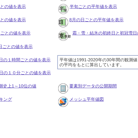
ごとの値を表示
半旬ごとの平年値を表示
ごとの値を表示
8月の日ごとの平年値を表示
旬ごとの値を表示
霜・雪・結氷の初終日と初冠雪日
の日ごとの値を表示
25日の１時間ごとの値を表示
平年値は1991-2020年の30年間の観測値
の平均をもとに算出しています。
25日の１０分ごとの値を表示
測史上1～10位の値
要素別データの公開期間
キング
メッシュ平年値図