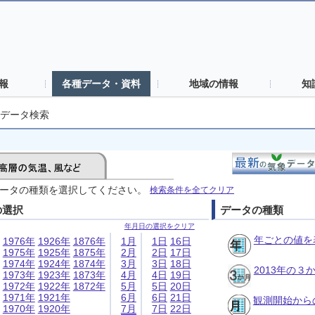
報
各種データ・資料
地域の情報
知
データ検索
ータの種類を選択してください。
検索条件を全てクリア
の選択
データの種類
年月日の選択をクリア
年ごとの値を
1976年
1926年
1876年
1月
1日
16日
1975年
1925年
1875年
2月
2日
17日
1974年
1924年
1874年
3月
3日
18日
2013年の
1973年
1923年
1873年
4月
4日
19日
1972年
1922年
1872年
5月
5日
20日
1971年
1921年
6月
6日
21日
観測開始から
1970年
1920年
7月
7日
22日