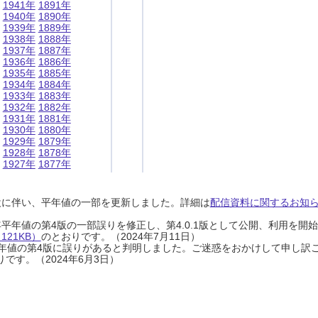
1941年
1891年
1940年
1890年
1939年
1889年
1938年
1888年
1937年
1887年
1936年
1886年
1935年
1885年
1934年
1884年
1933年
1883年
1932年
1882年
1931年
1881年
1930年
1880年
1929年
1879年
1928年
1878年
1927年
1877年
設に伴い、平年値の一部を更新しました。詳細は
配信資料に関するお知らせ
0年平年値の第4版の一部誤りを修正し、第4.0.1版として公開、利用を
21KB）
のとおりです。（2024年7月11日）
0年平年値の第4版に誤りがあると判明しました。ご迷惑をおかけして申し訳
です。（2024年6月3日）