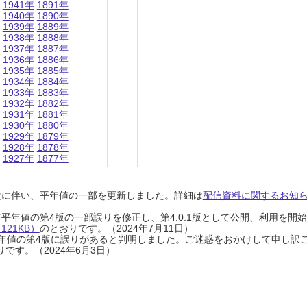
1941年
1891年
1940年
1890年
1939年
1889年
1938年
1888年
1937年
1887年
1936年
1886年
1935年
1885年
1934年
1884年
1933年
1883年
1932年
1882年
1931年
1881年
1930年
1880年
1929年
1879年
1928年
1878年
1927年
1877年
設に伴い、平年値の一部を更新しました。詳細は
配信資料に関するお知らせ
0年平年値の第4版の一部誤りを修正し、第4.0.1版として公開、利用を
21KB）
のとおりです。（2024年7月11日）
0年平年値の第4版に誤りがあると判明しました。ご迷惑をおかけして申し訳
です。（2024年6月3日）