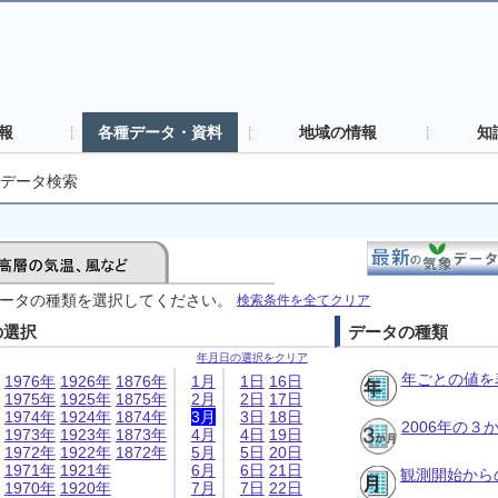
報
各種データ・資料
地域の情報
知
データ検索
ータの種類を選択してください。
検索条件を全てクリア
の選択
データの種類
年月日の選択をクリア
年ごとの値を
1976年
1926年
1876年
1月
1日
16日
1975年
1925年
1875年
2月
2日
17日
1974年
1924年
1874年
3月
3日
18日
2006年の
1973年
1923年
1873年
4月
4日
19日
1972年
1922年
1872年
5月
5日
20日
1971年
1921年
6月
6日
21日
観測開始から
1970年
1920年
7月
7日
22日