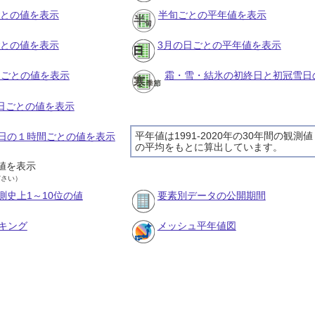
ごとの値を表示
半旬ごとの平年値を表示
ごとの値を表示
3月の日ごとの平年値を表示
旬ごとの値を表示
霜・雪・結氷の初終日と初冠雪日
の日ごとの値を表示
平年値は1991-2020年の30年間の観測値
29日の１時間ごとの値を表示
の平均をもとに算出しています。
値を表示
ださい）
測史上1～10位の値
要素別データの公開期間
キング
メッシュ平年値図