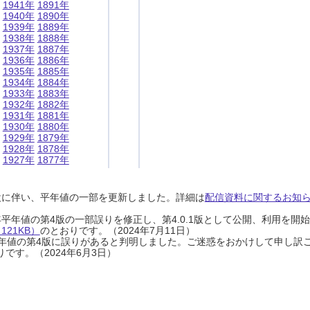
1941年
1891年
1940年
1890年
1939年
1889年
1938年
1888年
1937年
1887年
1936年
1886年
1935年
1885年
1934年
1884年
1933年
1883年
1932年
1882年
1931年
1881年
1930年
1880年
1929年
1879年
1928年
1878年
1927年
1877年
設に伴い、平年値の一部を更新しました。詳細は
配信資料に関するお知らせ
0年平年値の第4版の一部誤りを修正し、第4.0.1版として公開、利用を
21KB）
のとおりです。（2024年7月11日）
0年平年値の第4版に誤りがあると判明しました。ご迷惑をおかけして申し訳
です。（2024年6月3日）