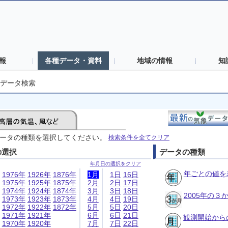
報
各種データ・資料
地域の情報
知
データ検索
ータの種類を選択してください。
検索条件を全てクリア
の選択
データの種類
年月日の選択をクリア
年ごとの値を
1976年
1926年
1876年
1月
1日
16日
1975年
1925年
1875年
2月
2日
17日
1974年
1924年
1874年
3月
3日
18日
2005年の
1973年
1923年
1873年
4月
4日
19日
1972年
1922年
1872年
5月
5日
20日
1971年
1921年
6月
6日
21日
観測開始から
1970年
1920年
7月
7日
22日