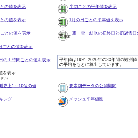
ごとの値を表示
半旬ごとの平年値を表示
ごとの値を表示
1月の日ごとの平年値を表示
旬ごとの値を表示
霜・雪・結氷の初終日と初冠雪日
の日ごとの値を表示
平年値は1991-2020年の30年間の観測値
28日の１時間ごとの値を表示
の平均をもとに算出しています。
値を表示
ださい）
測史上1～10位の値
要素別データの公開期間
キング
メッシュ平年値図