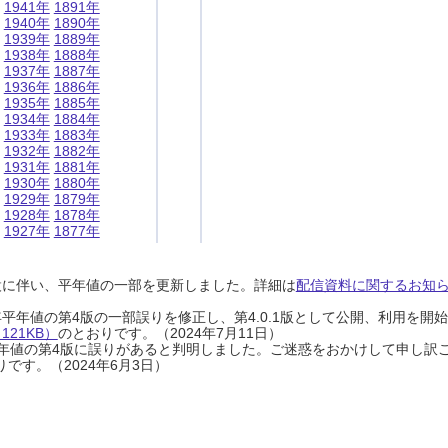
1941年
1891年
1940年
1890年
1939年
1889年
1938年
1888年
1937年
1887年
1936年
1886年
1935年
1885年
1934年
1884年
1933年
1883年
1932年
1882年
1931年
1881年
1930年
1880年
1929年
1879年
1928年
1878年
1927年
1877年
設に伴い、平年値の一部を更新しました。詳細は
配信資料に関するお知らせ
0年平年値の第4版の一部誤りを修正し、第4.0.1版として公開、利用を
21KB）
のとおりです。（2024年7月11日）
0年平年値の第4版に誤りがあると判明しました。ご迷惑をおかけして申し訳
です。（2024年6月3日）