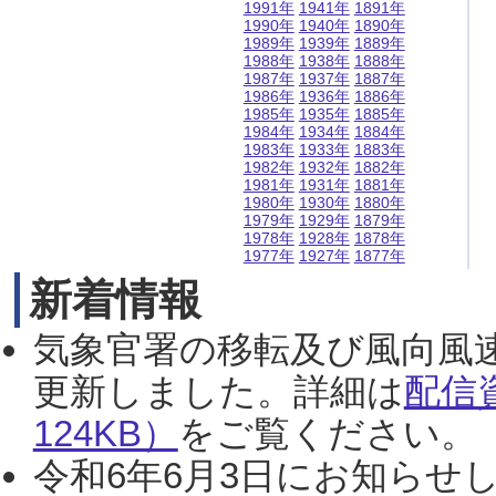
1991年
1941年
1891年
1990年
1940年
1890年
1989年
1939年
1889年
1988年
1938年
1888年
1987年
1937年
1887年
1986年
1936年
1886年
1985年
1935年
1885年
1984年
1934年
1884年
1983年
1933年
1883年
1982年
1932年
1882年
1981年
1931年
1881年
1980年
1930年
1880年
1979年
1929年
1879年
1978年
1928年
1878年
1977年
1927年
1877年
新着情報
気象官署の移転及び風向風
更新しました。詳細は
配信
124KB）
をご覧ください。（2
令和6年6月3日にお知らせし