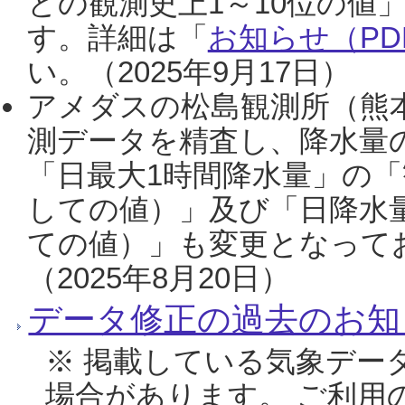
との観測史上1～10位の値
す。詳細は「
お知らせ（PDF
い。（2025年9月17日）
アメダスの松島観測所（熊本
測データを精査し、降水量
「日最大1時間降水量」の「
しての値）」及び「日降水
ての値）」も変更となって
（2025年8月20日）
データ修正の過去のお知
※ 掲載している気象デー
場合があります。 ご利用