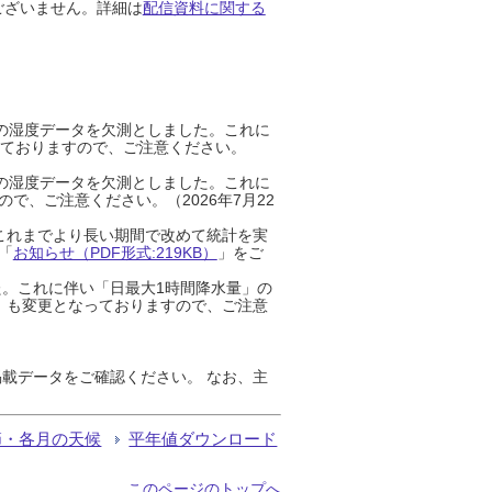
ございません。詳細は
配信資料に関する
までの湿度データを欠測としました。これに
っておりますので、ご注意ください。
までの湿度データを欠測としました。これに
、ご注意ください。（2026年7月22
これまでより長い期間で改めて統計を実
「
お知らせ（PDF形式:219KB）
」をご
た。これに伴い「日最大1時間降水量」の
」も変更となっておりますので、ご注意
載データをご確認ください。 なお、主
節・各月の天候
平年値ダウンロード
このページのトップへ