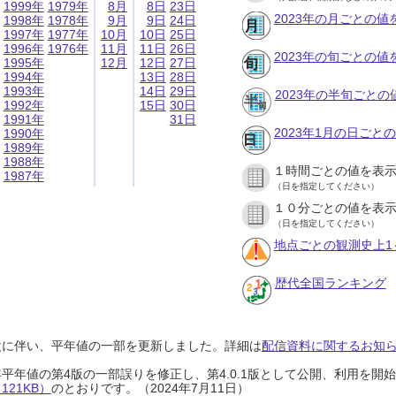
1999年
1979年
8月
8日
23日
2023年の月ごとの値
1998年
1978年
9月
9日
24日
1997年
1977年
10月
10日
25日
1996年
1976年
11月
11日
26日
2023年の旬ごとの値
1995年
12月
12日
27日
1994年
13日
28日
1993年
14日
29日
2023年の半旬ごとの
1992年
15日
30日
1991年
31日
2023年1月の日ごと
1990年
1989年
1988年
１時間ごとの値を表
1987年
（日を指定してください）
１０分ごとの値を表
（日を指定してください）
地点ごとの観測史上1
歴代全国ランキング
設に伴い、平年値の一部を更新しました。詳細は
配信資料に関するお知らせ
0年平年値の第4版の一部誤りを修正し、第4.0.1版として公開、利用を
21KB）
のとおりです。（2024年7月11日）