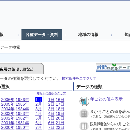
報
各種データ・資料
地域の情報
知
データ検索
ータの種類を選択してください。
検索条件を全てクリア
の選択
データの種類
年月日の選択をクリア
年ごとの値を表示
2006年
1986年
1月
1日
16日
2005年
1985年
2月
2日
17日
2004年
1984年
3月
3日
18日
３か月ごとの値を表
2003年
1983年
4月
4日
19日
（気象台、測候所などのみの
2002年
1982年
5月
5日
20日
2001年
1981年
6月
6日
21日
観測開始からの月ご
2000年
1980年
7月
7日
22日
（気象台、測候所などのみの