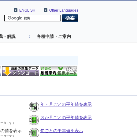
ENGLISH
Other Languages
識・解説
各種申請・ご案内
年・月ごとの平年値を表示
示
３か月ごとの平年値を表示
データです）
との値を表示
旬ごとの平年値を表示
データです）