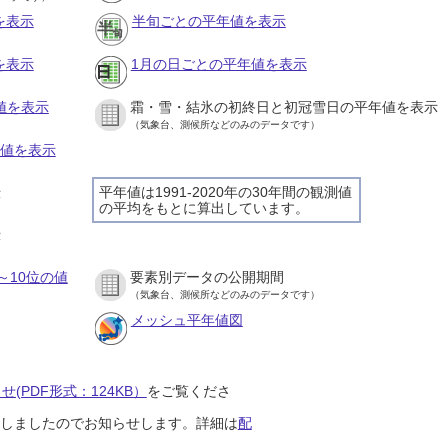
を表示
半旬ごとの平年値を表示
を表示
1月の日ごとの平年値を表示
値を表示
霜・雪・結氷の初終日と初冠雪日の平年値を表示
（気象台、測候所などのみのデータです）
の値を表示
平年値は1991-2020年の30年間の観測値
示
の平均をもとに算出しています。
示
～10位の値
要素別データの公開期間
（気象台、測候所などのみのデータです）
メッシュ平年値図
(PDF形式：124KB）
をご覧くださ
開始しましたのでお知らせします。詳細は
配