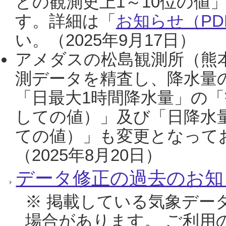
との観測史上1～10位の値
す。詳細は「
お知らせ（PDF
い。（2025年9月17日）
アメダスの松島観測所（熊本
測データを精査し、降水量
「日最大1時間降水量」の「
しての値）」及び「日降水
ての値）」も変更となって
（2025年8月20日）
データ修正の過去のお知
※ 掲載している気象デー
場合があります。 ご利用