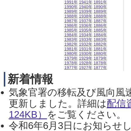
1991年
1941年
1891年
1990年
1940年
1890年
1989年
1939年
1889年
1988年
1938年
1888年
1987年
1937年
1887年
1986年
1936年
1886年
1985年
1935年
1885年
1984年
1934年
1884年
1983年
1933年
1883年
1982年
1932年
1882年
1981年
1931年
1881年
1980年
1930年
1880年
1979年
1929年
1879年
1978年
1928年
1878年
1977年
1927年
1877年
新着情報
気象官署の移転及び風向風
更新しました。詳細は
配信
124KB）
をご覧ください。（2
令和6年6月3日にお知らせし