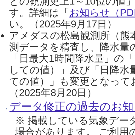
との観測史上1～10位の値
す。詳細は「
お知らせ（PDF
い。（2025年9月17日）
アメダスの松島観測所（熊本
測データを精査し、降水量
「日最大1時間降水量」の「
しての値）」及び「日降水
ての値）」も変更となって
（2025年8月20日）
データ修正の過去のお知
※ 掲載している気象デー
場合があります。 ご利用