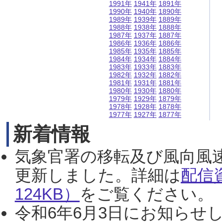
1991年
1941年
1891年
1990年
1940年
1890年
1989年
1939年
1889年
1988年
1938年
1888年
1987年
1937年
1887年
1986年
1936年
1886年
1985年
1935年
1885年
1984年
1934年
1884年
1983年
1933年
1883年
1982年
1932年
1882年
1981年
1931年
1881年
1980年
1930年
1880年
1979年
1929年
1879年
1978年
1928年
1878年
1977年
1927年
1877年
新着情報
気象官署の移転及び風向風
更新しました。詳細は
配信
124KB）
をご覧ください。（2
令和6年6月3日にお知らせし