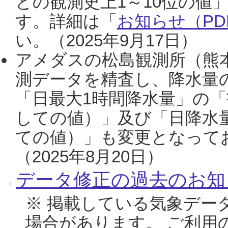
との観測史上1～10位の値
す。詳細は「
お知らせ（PDF
い。（2025年9月17日）
アメダスの松島観測所（熊本
測データを精査し、降水量
「日最大1時間降水量」の「
しての値）」及び「日降水
ての値）」も変更となって
（2025年8月20日）
データ修正の過去のお知
※ 掲載している気象デー
場合があります。 ご利用