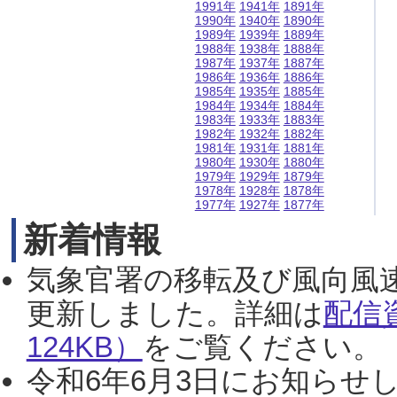
1991年
1941年
1891年
1990年
1940年
1890年
1989年
1939年
1889年
1988年
1938年
1888年
1987年
1937年
1887年
1986年
1936年
1886年
1985年
1935年
1885年
1984年
1934年
1884年
1983年
1933年
1883年
1982年
1932年
1882年
1981年
1931年
1881年
1980年
1930年
1880年
1979年
1929年
1879年
1978年
1928年
1878年
1977年
1927年
1877年
新着情報
気象官署の移転及び風向風
更新しました。詳細は
配信
124KB）
をご覧ください。（2
令和6年6月3日にお知らせし