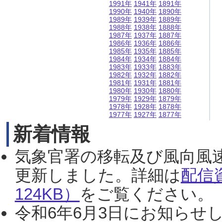
1991年
1941年
1891年
1990年
1940年
1890年
1989年
1939年
1889年
1988年
1938年
1888年
1987年
1937年
1887年
1986年
1936年
1886年
1985年
1935年
1885年
1984年
1934年
1884年
1983年
1933年
1883年
1982年
1932年
1882年
1981年
1931年
1881年
1980年
1930年
1880年
1979年
1929年
1879年
1978年
1928年
1878年
1977年
1927年
1877年
新着情報
気象官署の移転及び風向風
更新しました。詳細は
配信
124KB）
をご覧ください。（2
令和6年6月3日にお知らせし