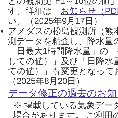
との観測史上1～10位の値
す。詳細は「
お知らせ（PDF
い。（2025年9月17日）
アメダスの松島観測所（熊本
測データを精査し、降水量
「日最大1時間降水量」の「
しての値）」及び「日降水
ての値）」も変更となって
（2025年8月20日）
データ修正の過去のお知
※ 掲載している気象デー
場合があります。 ご利用