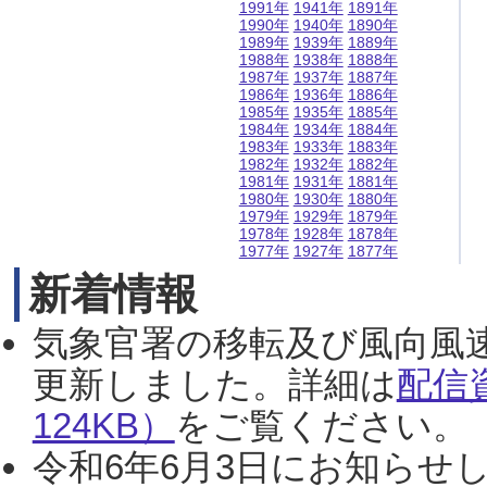
1991年
1941年
1891年
1990年
1940年
1890年
1989年
1939年
1889年
1988年
1938年
1888年
1987年
1937年
1887年
1986年
1936年
1886年
1985年
1935年
1885年
1984年
1934年
1884年
1983年
1933年
1883年
1982年
1932年
1882年
1981年
1931年
1881年
1980年
1930年
1880年
1979年
1929年
1879年
1978年
1928年
1878年
1977年
1927年
1877年
新着情報
気象官署の移転及び風向風
更新しました。詳細は
配信
124KB）
をご覧ください。（2
令和6年6月3日にお知らせし