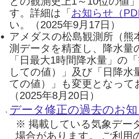
との観測史上1～10位の値
す。詳細は「
お知らせ（PDF
い。（2025年9月17日）
アメダスの松島観測所（熊本
測データを精査し、降水量
「日最大1時間降水量」の「
しての値）」及び「日降水
ての値）」も変更となって
（2025年8月20日）
データ修正の過去のお知
※ 掲載している気象デー
場合があります。 ご利用