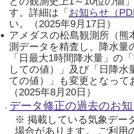
との観測史上1～10位の値
す。詳細は「
お知らせ（PDF
い。（2025年9月17日）
アメダスの松島観測所（熊本
測データを精査し、降水量
「日最大1時間降水量」の「
しての値）」及び「日降水
ての値）」も変更となって
（2025年8月20日）
データ修正の過去のお知
※ 掲載している気象デー
場合があります。 ご利用