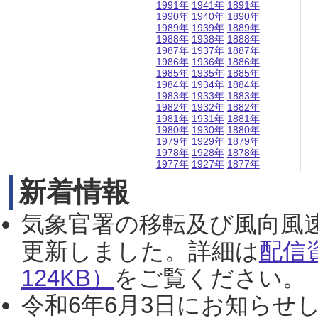
1991年
1941年
1891年
1990年
1940年
1890年
1989年
1939年
1889年
1988年
1938年
1888年
1987年
1937年
1887年
1986年
1936年
1886年
1985年
1935年
1885年
1984年
1934年
1884年
1983年
1933年
1883年
1982年
1932年
1882年
1981年
1931年
1881年
1980年
1930年
1880年
1979年
1929年
1879年
1978年
1928年
1878年
1977年
1927年
1877年
新着情報
気象官署の移転及び風向風
更新しました。詳細は
配信
124KB）
をご覧ください。（2
令和6年6月3日にお知らせし