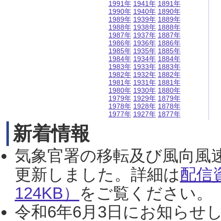
1991年
1941年
1891年
1990年
1940年
1890年
1989年
1939年
1889年
1988年
1938年
1888年
1987年
1937年
1887年
1986年
1936年
1886年
1985年
1935年
1885年
1984年
1934年
1884年
1983年
1933年
1883年
1982年
1932年
1882年
1981年
1931年
1881年
1980年
1930年
1880年
1979年
1929年
1879年
1978年
1928年
1878年
1977年
1927年
1877年
新着情報
気象官署の移転及び風向風
更新しました。詳細は
配信
124KB）
をご覧ください。（2
令和6年6月3日にお知らせし