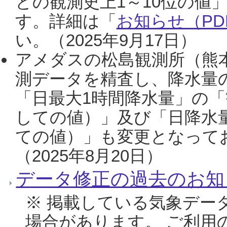
との観測史上1～10位の値
す。詳細は「
お知らせ（PDF
い。（2025年9月17日）
アメダスの松島観測所（熊本
測データを精査し、降水量
「日最大1時間降水量」の「
しての値）」及び「日降水
ての値）」も変更となって
（2025年8月20日）
データ修正の過去のお知
※ 掲載している気象デー
場合があります。 ご利用