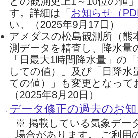
との観測史上1～10位の値
す。詳細は「
お知らせ（PDF
い。（2025年9月17日）
アメダスの松島観測所（熊本
測データを精査し、降水量
「日最大1時間降水量」の「
しての値）」及び「日降水
ての値）」も変更となって
（2025年8月20日）
データ修正の過去のお知
※ 掲載している気象デー
場合があります。 ご利用