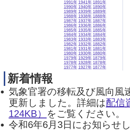
1991年
1941年
1891年
1990年
1940年
1890年
1989年
1939年
1889年
1988年
1938年
1888年
1987年
1937年
1887年
1986年
1936年
1886年
1985年
1935年
1885年
1984年
1934年
1884年
1983年
1933年
1883年
1982年
1932年
1882年
1981年
1931年
1881年
1980年
1930年
1880年
1979年
1929年
1879年
1978年
1928年
1878年
1977年
1927年
1877年
新着情報
気象官署の移転及び風向風
更新しました。詳細は
配信
124KB）
をご覧ください。（2
令和6年6月3日にお知らせし